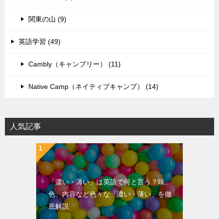
関東の山 (9)
英語学習 (49)
Cambly（キャンブリー） (11)
Native Camp（ネイティブキャンプ） (14)
人気記事
「濃い・薄い」は英語で何と言う？味、
色、内容など色々な「濃い・薄い」を徹
底解説