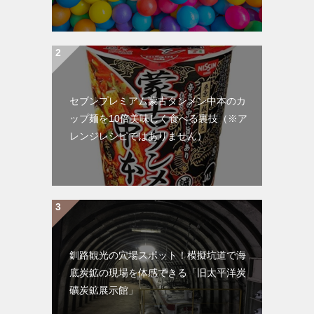
セブンプレミアム蒙古タンメン中本のカ
ップ麺を10倍美味しく食べる裏技（※ア
レンジレシピではありません）
釧路観光の穴場スポット！模擬坑道で海
底炭鉱の現場を体感できる「旧太平洋炭
礦炭鉱展示館」