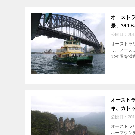
オースト
景、360 Ba
公開日：
20
オーストラ
り、ノースシ
の夜景を満
オーストラ
キ、カト
公開日：
20
オーストラ
ルーマウン