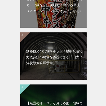
カップ麺を10倍美味しく食べる裏技
（※アレンジレシピではありません）
釧路観光の穴場スポット！模擬坑道で
海底炭鉱の現場を体感できる「旧太平
洋炭礦炭鉱展示館」
【絶景のオーロラが見える国・地域ま