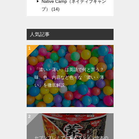
Native Camp（ネイティブキャン
プ） (14)
人気記事
「濃い・薄い」は英語で何と言う？
味、色、内容など色々な「濃い・薄
い」を徹底解説
セブンプレミアム蒙古タンメン中本の