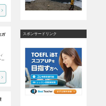
スポンサードリンク
生ガ
ィ
アー
聖