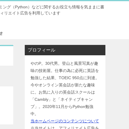
ング（Python）などに関するお役立ち情報を気ままに書
ィリエイト広告を利用しています
せ
プロフィール
やのP。30代男。登山と風景写真が趣
味の技術屋。仕事の為に必死に英語を
勉強した結果、TOEIC 950点に到達。
今やオンライン英会話が新たな趣味
に。お気に入りの英会話スクールは
「Cambly」と「ネイティブキャン
プ」。2020年11月からPython勉強
中。
当ホームページのコンテンツについて
※当サイトは、アフィリエイト広告を