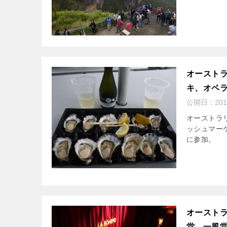
オースト
キ、オペ
公開日：
20
オーストラ
ッシュマー
に参加。
オースト
堂、一風