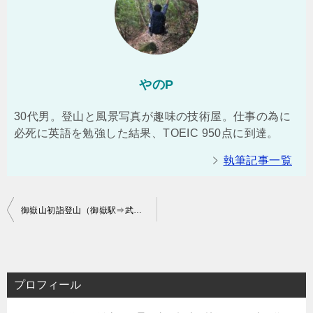
やのP
30代男。登山と風景写真が趣味の技術屋。仕事の為に
必死に英語を勉強した結果、TOEIC 950点に到達。
執筆記事一覧
投
御嶽山初詣登山（御嶽駅⇒武蔵御嶽神社⇒日の出山⇒二俣尾駅）コースタイム実績：3時間40分
稿
ナ
ビ
プロフィール
ゲ