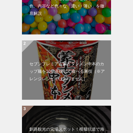
色、内容など色々な「濃い・薄い」を徹
底解説
セブンプレミアム蒙古タンメン中本のカ
ップ麺を10倍美味しく食べる裏技（※ア
レンジレシピではありません）
釧路観光の穴場スポット！模擬坑道で海