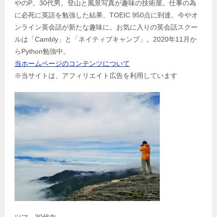
やのP。30代男。登山と風景写真が趣味の技術屋。仕事の為
ー
に必死に英語を勉強した結果、TOEIC 950点に到達。今やオ
シ
ンライン英会話が新たな趣味に。お気に入りの英会話スクー
ョ
ルは「Cambly」と「ネイティブキャンプ」。2020年11月か
ン
らPython勉強中。
当ホームページのコンテンツについて
※当サイトは、アフィリエイト広告を利用しています