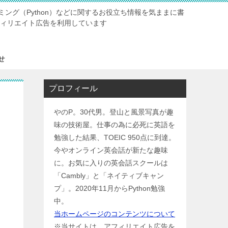
ング（Python）などに関するお役立ち情報を気ままに書
ィリエイト広告を利用しています
せ
プロフィール
やのP。30代男。登山と風景写真が趣
味の技術屋。仕事の為に必死に英語を
勉強した結果、TOEIC 950点に到達。
今やオンライン英会話が新たな趣味
に。お気に入りの英会話スクールは
「Cambly」と「ネイティブキャン
プ」。2020年11月からPython勉強
中。
当ホームページのコンテンツについて
※当サイトは、アフィリエイト広告を