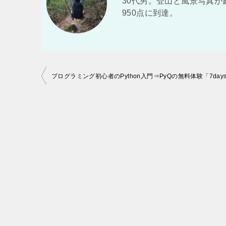
30代男。登山と風景写真が
950点に到達。
投
稿
ナ
ビ
ゲ
ー
シ
ョ
ン