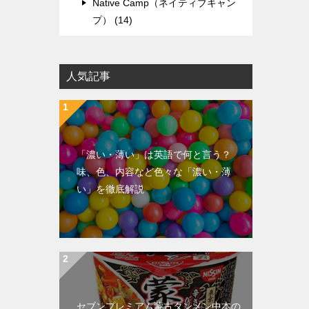
Native Camp（ネイティブキャン
プ） (14)
人気記事
「濃い・薄い」は英語で何と言う？
味、色、内容など色々な「濃い・薄
い」を徹底解説
セブンプレミアム蒙古タンメン中本の