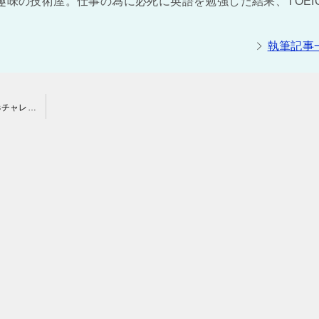
趣味の技術屋。仕事の為に必死に英語を勉強した結果、TOEI
執筆記事
プログラミング初心者のPython入門⇒PyQの無料体験「7daysチャレンジ」がおすすめ！