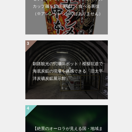
カップ麺を10倍美味しく食べる裏技
（※アレンジレシピではありません）
釧路観光の穴場スポット！模擬坑道で
海底炭鉱の現場を体感できる「旧太平
洋炭礦炭鉱展示館」
【絶景のオーロラが見える国・地域ま