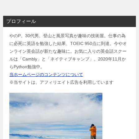
ナ
ビ
プロフィール
ゲ
やのP。30代男。登山と風景写真が趣味の技術屋。仕事の為
ー
に必死に英語を勉強した結果、TOEIC 950点に到達。今やオ
シ
ンライン英会話が新たな趣味に。お気に入りの英会話スクー
ョ
ルは「Cambly」と「ネイティブキャンプ」。2020年11月か
ン
らPython勉強中。
当ホームページのコンテンツについて
※当サイトは、アフィリエイト広告を利用しています