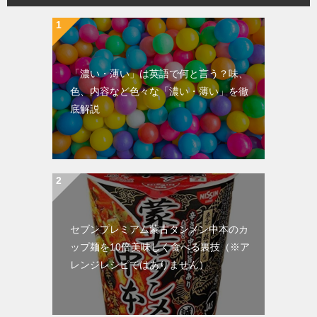
「濃い・薄い」は英語で何と言う？味、
色、内容など色々な「濃い・薄い」を徹
底解説
セブンプレミアム蒙古タンメン中本のカ
ップ麺を10倍美味しく食べる裏技（※ア
レンジレシピではありません）