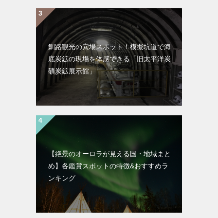
釧路観光の穴場スポット！模擬坑道で海
底炭鉱の現場を体感できる「旧太平洋炭
礦炭鉱展示館」
【絶景のオーロラが見える国・地域まと
め】各鑑賞スポットの特徴&おすすめラ
ンキング