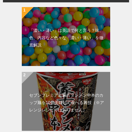
「濃い・薄い」は英語で何と言う？味、
色、内容など色々な「濃い・薄い」を徹
底解説
セブンプレミアム蒙古タンメン中本のカ
ップ麺を10倍美味しく食べる裏技（※ア
レンジレシピではありません）