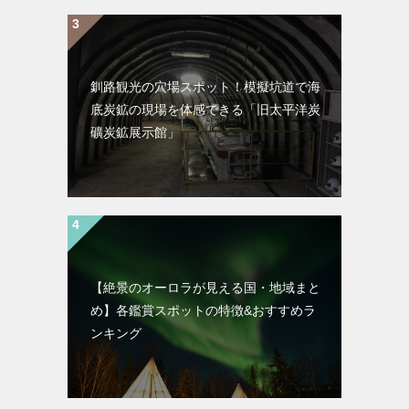
釧路観光の穴場スポット！模擬坑道で海
底炭鉱の現場を体感できる「旧太平洋炭
礦炭鉱展示館」
【絶景のオーロラが見える国・地域まと
め】各鑑賞スポットの特徴&おすすめラ
ンキング