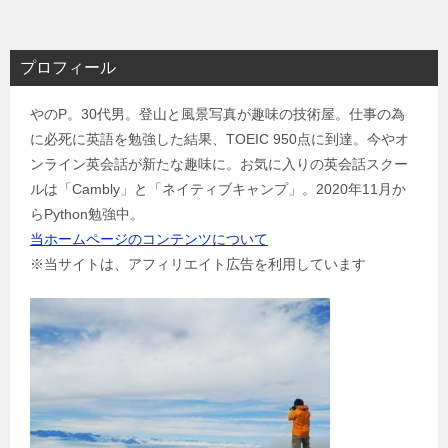
ナ
ビ
プロフィール
ゲ
やのP。30代男。登山と風景写真が趣味の技術屋。仕事の為
ー
に必死に英語を勉強した結果、TOEIC 950点に到達。今やオ
シ
ンライン英会話が新たな趣味に。お気に入りの英会話スクー
ョ
ルは「Cambly」と「ネイティブキャンプ」。2020年11月か
ン
らPython勉強中。
当ホームページのコンテンツについて
※当サイトは、アフィリエイト広告を利用しています