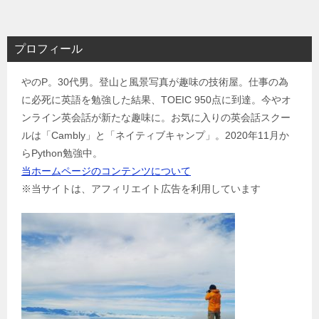
ナ
ビ
プロフィール
ゲ
やのP。30代男。登山と風景写真が趣味の技術屋。仕事の為
ー
に必死に英語を勉強した結果、TOEIC 950点に到達。今やオ
シ
ンライン英会話が新たな趣味に。お気に入りの英会話スクー
ョ
ルは「Cambly」と「ネイティブキャンプ」。2020年11月か
ン
らPython勉強中。
当ホームページのコンテンツについて
※当サイトは、アフィリエイト広告を利用しています