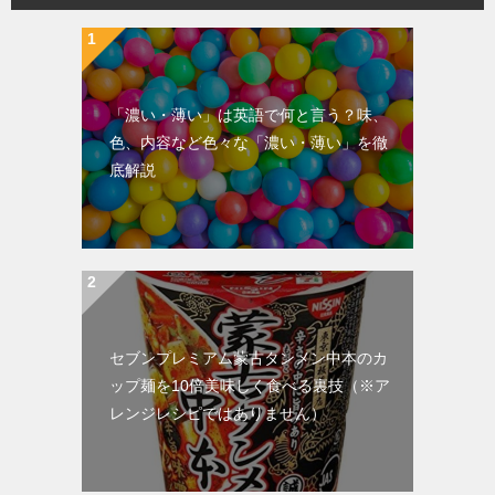
「濃い・薄い」は英語で何と言う？味、
色、内容など色々な「濃い・薄い」を徹
底解説
セブンプレミアム蒙古タンメン中本のカ
ップ麺を10倍美味しく食べる裏技（※ア
レンジレシピではありません）