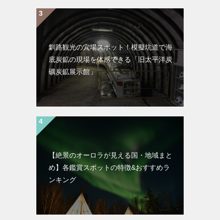
釧路観光の穴場スポット！模擬坑道で海
底炭鉱の現場を体感できる「旧太平洋炭
礦炭鉱展示館」
【絶景のオーロラが見える国・地域まと
め】各鑑賞スポットの特徴&おすすめラ
ンキング