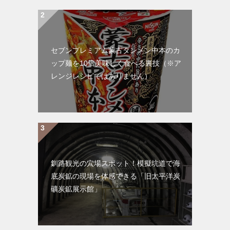
セブンプレミアム蒙古タンメン中本のカ
ップ麺を10倍美味しく食べる裏技（※ア
レンジレシピではありません）
釧路観光の穴場スポット！模擬坑道で海
底炭鉱の現場を体感できる「旧太平洋炭
礦炭鉱展示館」