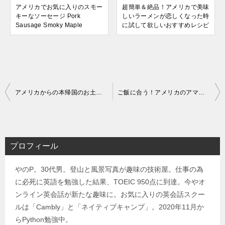
アメリカでお気に入りのスモー
超簡単＆絶品！アメリカで美味
キーなソーセージ Pork
しいラーメンが恋しくなった時
Sausage Smoky Maple
に試して欲しいおすすめレシピ
投
アメリカからの本帰国のお土産におすすめのコーヒーグッズ【アメリカンプレス】
ご飯に合う！アメリカのアマゾンフレッシュで買える海鮮冷凍食品
稿
ナ
ビ
プロフィール
ゲ
やのP。30代男。登山と風景写真が趣味の技術屋。仕事の為
ー
に必死に英語を勉強した結果、TOEIC 950点に到達。今やオ
シ
ンライン英会話が新たな趣味に。お気に入りの英会話スクー
ョ
ルは「Cambly」と「ネイティブキャンプ」。2020年11月か
ン
らPython勉強中。