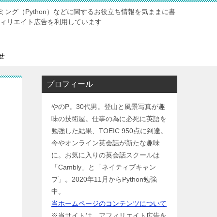
ング（Python）などに関するお役立ち情報を気ままに書
ィリエイト広告を利用しています
せ
プロフィール
やのP。30代男。登山と風景写真が趣
味の技術屋。仕事の為に必死に英語を
勉強した結果、TOEIC 950点に到達。
今やオンライン英会話が新たな趣味
に。お気に入りの英会話スクールは
「Cambly」と「ネイティブキャン
プ」。2020年11月からPython勉強
中。
当ホームページのコンテンツについて
※当サイトは、アフィリエイト広告を