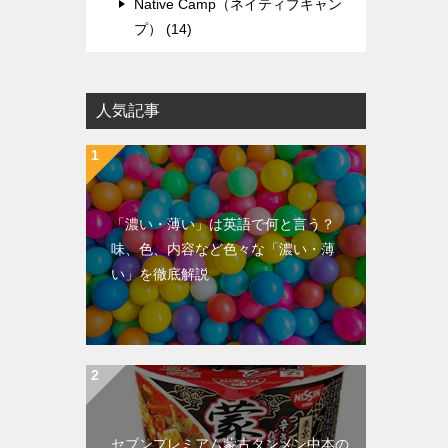
Native Camp（ネイティブキャン
プ） (14)
人気記事
「濃い・薄い」は英語で何と言う？
味、色、内容など色々な「濃い・薄
い」を徹底解説
セブンプレミアム蒙古タンメン中本の