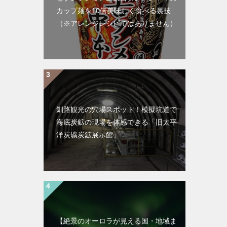
カップ麺を10倍美味しく食べる裏技
（※アレンジレシピではありません）
釧路観光の穴場スポット！模擬坑道で
海底炭鉱の現場を体感できる「旧太平
洋炭礦炭鉱展示館」
【絶景のオーロラが見える国・地域ま