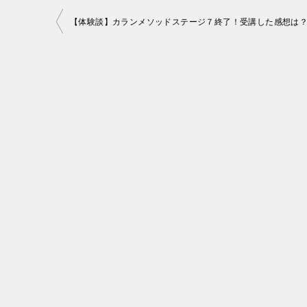
投
【体験談】カランメソッドステージ７終了！受講した感想は
稿
ナ
ビ
ゲ
ー
シ
ョ
ン