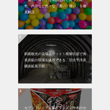
色、内容など色々な「濃い・薄い」を徹
底解説
釧路観光の穴場スポット！模擬坑道で海
底炭鉱の現場を体感できる「旧太平洋炭
礦炭鉱展示館」
セブンプレミアム蒙古タンメン中本のカ