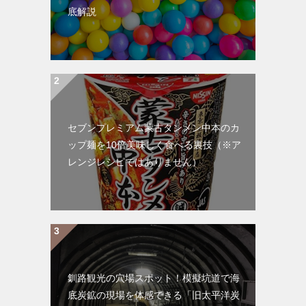
底解説
セブンプレミアム蒙古タンメン中本のカ
ップ麺を10倍美味しく食べる裏技（※ア
レンジレシピではありません）
釧路観光の穴場スポット！模擬坑道で海
底炭鉱の現場を体感できる「旧太平洋炭