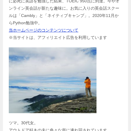
に必死に英語を勉強した結果、TOEIC 950点に到達。今やオ
シ
ンライン英会話が新たな趣味に。お気に入りの英会話スクー
ョ
ルは「Cambly」と「ネイティブキャンプ」。2020年11月か
ン
らPython勉強中。
当ホームページのコンテンツについて
※当サイトは、アフィリエイト広告を利用しています
ツマ。30代女。
アウトドア好きの夫に色々な所に連れ回されています。