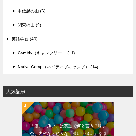
甲信越の山 (6)
関東の山 (9)
英語学習 (49)
Cambly（キャンブリー） (11)
Native Camp（ネイティブキャンプ） (14)
人気記事
「濃い・薄い」は英語で何と言う？味、
色、内容など色々な「濃い・薄い」を徹