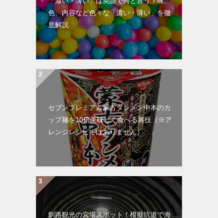
「濃い・薄い」は英語で何と言う？味、
色、内容など色々な「濃い・薄い」を徹
底解説
セブンプレミアム蒙古タンメン中本のカ
ップ麺を10倍美味しく食べる裏技（※ア
レンジレシピではありません）
釧路観光の穴場スポット！模擬坑道で海