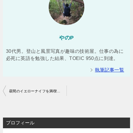
やのP
30代男。登山と風景写真が趣味の技術屋。仕事の為に
必死に英語を勉強した結果、TOEIC 950点に到達。
執筆記事一覧
投
昼間のイエローナイフを満喫しよう！
稿
ナ
ビ
プロフィール
ゲ