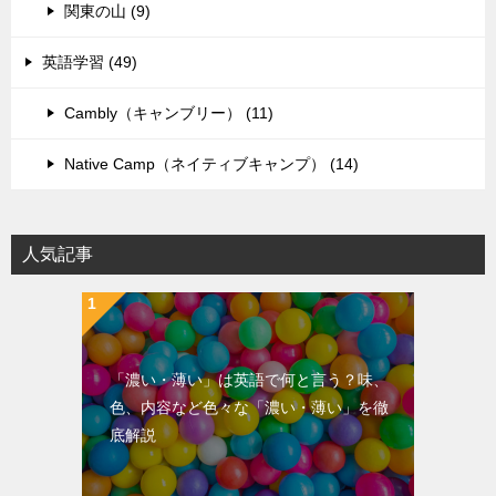
関東の山 (9)
英語学習 (49)
Cambly（キャンブリー） (11)
Native Camp（ネイティブキャンプ） (14)
人気記事
「濃い・薄い」は英語で何と言う？味、
色、内容など色々な「濃い・薄い」を徹
底解説