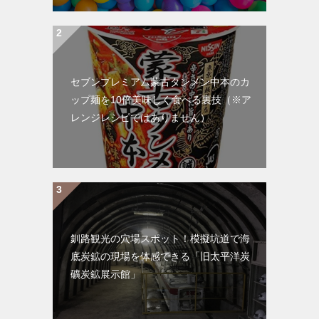
セブンプレミアム蒙古タンメン中本のカ
ップ麺を10倍美味しく食べる裏技（※ア
レンジレシピではありません）
釧路観光の穴場スポット！模擬坑道で海
底炭鉱の現場を体感できる「旧太平洋炭
礦炭鉱展示館」