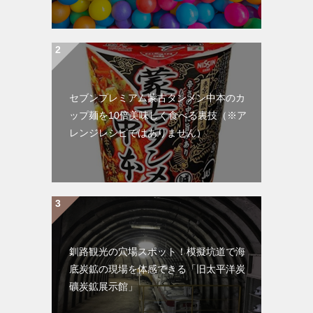
セブンプレミアム蒙古タンメン中本のカ
ップ麺を10倍美味しく食べる裏技（※ア
レンジレシピではありません）
釧路観光の穴場スポット！模擬坑道で海
底炭鉱の現場を体感できる「旧太平洋炭
礦炭鉱展示館」