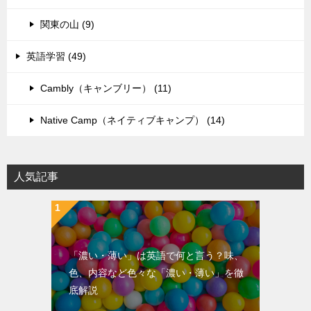
関東の山 (9)
英語学習 (49)
Cambly（キャンブリー） (11)
Native Camp（ネイティブキャンプ） (14)
人気記事
「濃い・薄い」は英語で何と言う？味、
色、内容など色々な「濃い・薄い」を徹
底解説