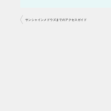
投
サンシャインメドウズまでのアクセスガイド
稿
ナ
ビ
ゲ
ー
シ
ョ
ン