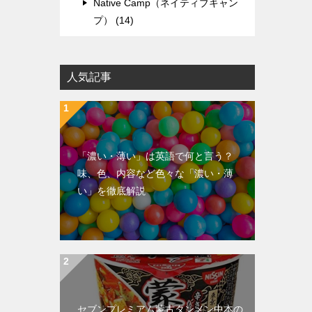
Native Camp（ネイティブキャン
プ） (14)
人気記事
「濃い・薄い」は英語で何と言う？
味、色、内容など色々な「濃い・薄
い」を徹底解説
セブンプレミアム蒙古タンメン中本の