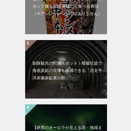
カップ麺を10倍美味しく食べる裏技
（※アレンジレシピではありません）
釧路観光の穴場スポット！模擬坑道で
海底炭鉱の現場を体感できる「旧太平
洋炭礦炭鉱展示館」
【絶景のオーロラが見える国・地域ま