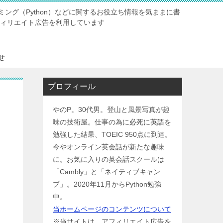
ング（Python）などに関するお役立ち情報を気ままに書
ィリエイト広告を利用しています
せ
プロフィール
やのP。30代男。登山と風景写真が趣
味の技術屋。仕事の為に必死に英語を
勉強した結果、TOEIC 950点に到達。
今やオンライン英会話が新たな趣味
に。お気に入りの英会話スクールは
「Cambly」と「ネイティブキャン
プ」。2020年11月からPython勉強
中。
当ホームページのコンテンツについて
※当サイトは、アフィリエイト広告を