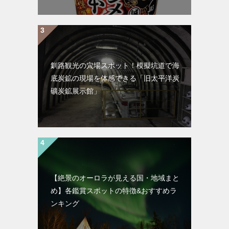
釧路観光の穴場スポット！模擬坑道で海
底炭鉱の現場を体感できる「旧太平洋炭
礦炭鉱展示館」
【絶景のオーロラが見える国・地域まと
め】各鑑賞スポットの特徴&おすすめラ
ンキング