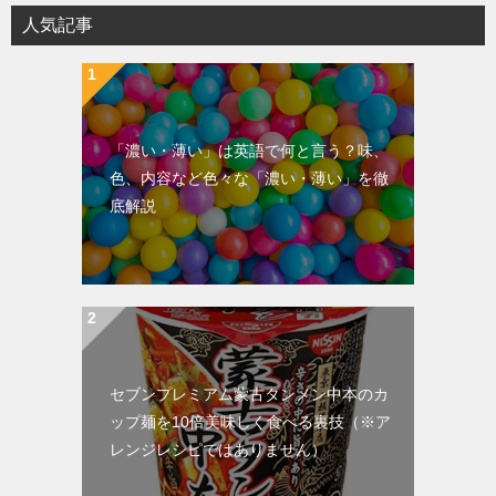
人気記事
「濃い・薄い」は英語で何と言う？味、
色、内容など色々な「濃い・薄い」を徹
底解説
セブンプレミアム蒙古タンメン中本のカ
ップ麺を10倍美味しく食べる裏技（※ア
レンジレシピではありません）