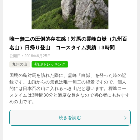
唯一無二の圧倒的存在感！対馬の霊峰白嶽（九州百
名山）日帰り登山 コースタイム実績：3時間
公開日：
2018年6月25日
九州の山
登山/トレッキング
国境の島対馬を訪れた際に、霊峰「白嶽」を登った時の記
録です。山頂からの景色は唯一無二の絶景ですので、個人
的には日本百名山に入れるべき山だと思います。標準コー
スタイムは3時間30分と適度な長さなので初心者にもおすす
めの山です。
続きを読む