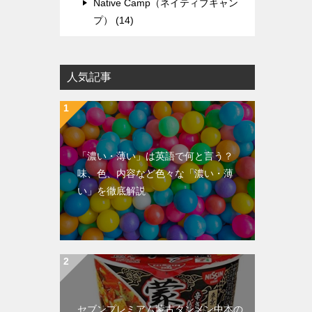
Native Camp（ネイティブキャン
プ） (14)
人気記事
「濃い・薄い」は英語で何と言う？
味、色、内容など色々な「濃い・薄
い」を徹底解説
セブンプレミアム蒙古タンメン中本の