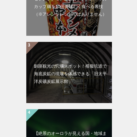
カップ麺を10倍美味しく食べる裏技
（※アレンジレシピではありません）
釧路観光の穴場スポット！模擬坑道で
海底炭鉱の現場を体感できる「旧太平
洋炭礦炭鉱展示館」
【絶景のオーロラが見える国・地域ま