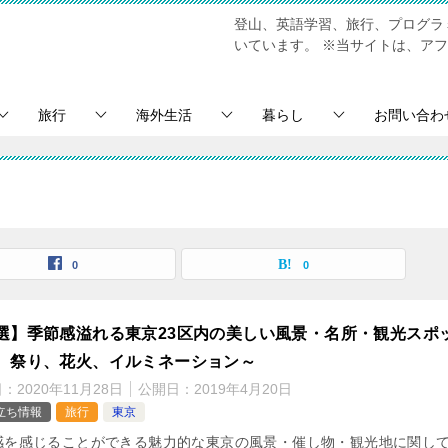
登山、英語学習、旅行、プログラミ
いています。
※当サイトは、アフ
旅行
海外生活
暮らし
お問い合わ
0
0
選】季節感溢れる東京23区内の美しい風景・名所・観光スポ
、祭り、花火、イルミネーション～
日：
2020年11月28日
公開日：
2019年4月20日
立ち情報
旅行
東京
感を感じることができる魅力的な東京の風景・催し物・観光地に関し