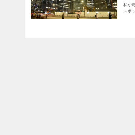
私が
スポ