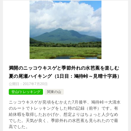
満開のニッコウキスゲと季節外れの水芭蕉を楽しむ
夏の尾瀬ハイキング（1日目：鳩待峠～見晴十字路）
公開日：
2017年7月20日
登山/トレッキング
関東の山
ニッコウキスゲが見頃をむかえた7月後半、鳩待峠⇒大清水
のルートでトレッキングをした時の記録（前半）です。有
給休暇を取得したおかげか、想定よりはちょっと人少なめ
でした。天気が良く、季節外れの水芭蕉も見られたので最
高でした。