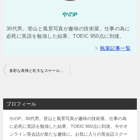
やのP
30代男。登山と風景写真が趣味の技術屋。仕事の為に
必死に英語を勉強した結果、TOEIC 950点に到達。
執筆記事一覧
投
多彩な表情と壮大なスケール！鳳凰三山日帰り縦走登山（広河原⇒夜叉神峠駐車場）コースタイム実績：8時間
稿
ナ
ビ
プロフィール
ゲ
やのP。30代男。登山と風景写真が趣味の技術屋。仕事の為
ー
に必死に英語を勉強した結果、TOEIC 950点に到達。今やオ
シ
ンライン英会話が新たな趣味に。お気に入りの英会話スクー
ョ