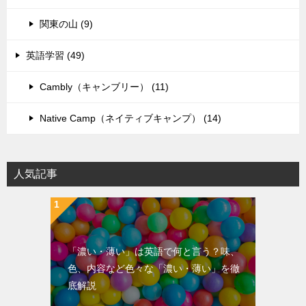
関東の山 (9)
英語学習 (49)
Cambly（キャンブリー） (11)
Native Camp（ネイティブキャンプ） (14)
人気記事
「濃い・薄い」は英語で何と言う？味、
色、内容など色々な「濃い・薄い」を徹
底解説