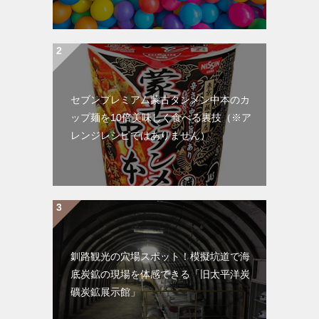
セブンプレミアム蒙古タンメン中本のカ
ップ麺を10倍美味しく食べる裏技（※ア
レンジレシピではありません）
釧路観光の穴場スポット！模擬坑道で海
底炭鉱の現場を体感できる「旧太平洋炭
礦炭鉱展示館」