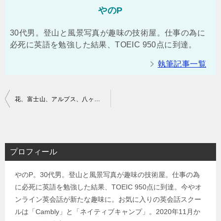
やのP
30代男。登山と風景写真が趣味の技術屋。仕事の為に
必死に英語を勉強した結果、TOEIC 950点に到達。
執筆記事一覧
投
花、富士山、アルプス、八ヶ岳、魅力が盛り沢山の贅沢な高原！霧ケ峰日帰りトレッキング
稿
ナ
ビ
プロフィール
ゲ
やのP。30代男。登山と風景写真が趣味の技術屋。仕事の為
ー
に必死に英語を勉強した結果、TOEIC 950点に到達。今やオ
シ
ンライン英会話が新たな趣味に。お気に入りの英会話スクー
ョ
ルは「Cambly」と「ネイティブキャンプ」。2020年11月か