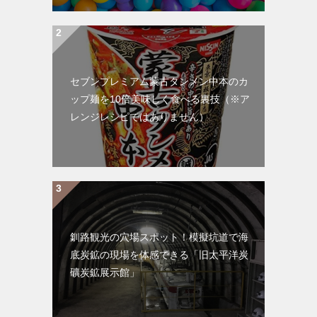
セブンプレミアム蒙古タンメン中本のカ
ップ麺を10倍美味しく食べる裏技（※ア
レンジレシピではありません）
釧路観光の穴場スポット！模擬坑道で海
底炭鉱の現場を体感できる「旧太平洋炭
礦炭鉱展示館」