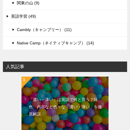
関東の山 (9)
英語学習 (49)
Cambly（キャンブリー） (11)
Native Camp（ネイティブキャンプ） (14)
人気記事
「濃い・薄い」は英語で何と言う？味、
色、内容など色々な「濃い・薄い」を徹
底解説