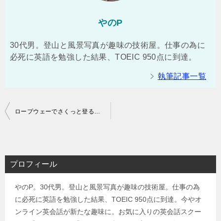
やのP
30代男。登山と風景写真が趣味の技術屋。仕事の為に
必死に英語を勉強した結果、TOEIC 950点に到達。
執筆記事一覧
投
ロープウェーでさくっと登る北横岳（北八ヶ岳）日帰りお手軽登山
稿
ナ
ビ
プロフィール
ゲ
やのP。30代男。登山と風景写真が趣味の技術屋。仕事の為
ー
に必死に英語を勉強した結果、TOEIC 950点に到達。今やオ
シ
ンライン英会話が新たな趣味に。お気に入りの英会話スクー
ョ