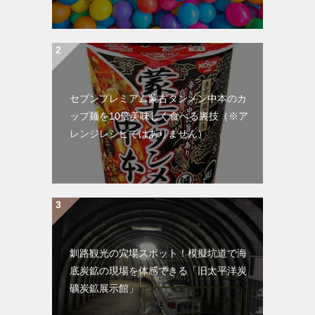
セブンプレミアム蒙古タンメン中本のカ
ップ麺を10倍美味しく食べる裏技（※ア
レンジレシピではありません）
釧路観光の穴場スポット！模擬坑道で海
底炭鉱の現場を体感できる「旧太平洋炭
礦炭鉱展示館」