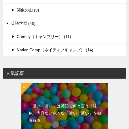
関東の山 (9)
英語学習 (49)
Cambly（キャンブリー） (11)
Native Camp（ネイティブキャンプ） (14)
人気記事
「濃い・薄い」は英語で何と言う？味、
色、内容など色々な「濃い・薄い」を徹
底解説