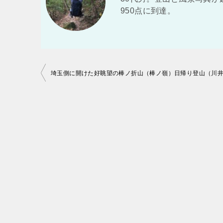
950点に到達。
投
稿
ナ
ビ
ゲ
ー
シ
ョ
ン