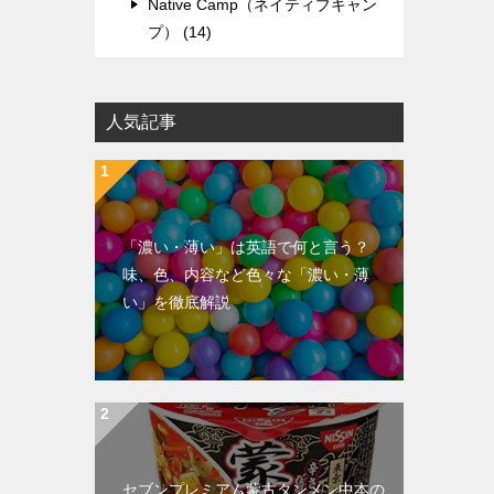
Native Camp（ネイティブキャン
プ） (14)
人気記事
「濃い・薄い」は英語で何と言う？
味、色、内容など色々な「濃い・薄
い」を徹底解説
セブンプレミアム蒙古タンメン中本の