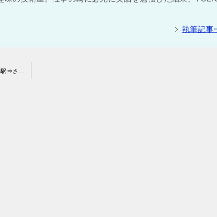
執筆記事
埼玉側に開けた好眺望の棒ノ折山（棒ノ嶺）日帰り登山（川井駅⇒さわらびの湯）コースタイム実績：5時間