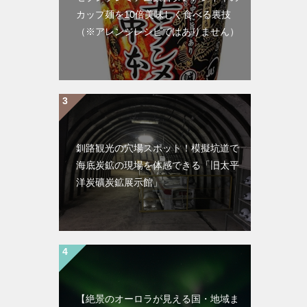
カップ麺を10倍美味しく食べる裏技
（※アレンジレシピではありません）
釧路観光の穴場スポット！模擬坑道で
海底炭鉱の現場を体感できる「旧太平
洋炭礦炭鉱展示館」
【絶景のオーロラが見える国・地域ま