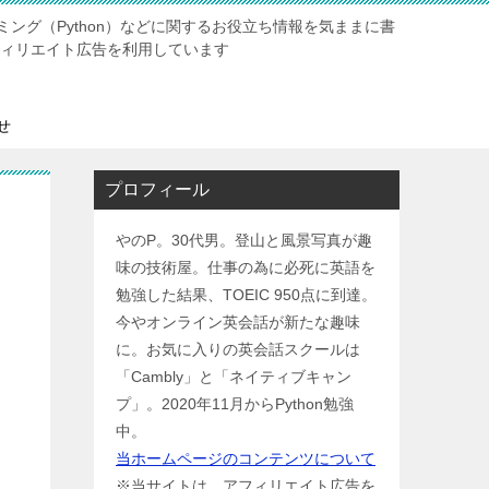
ング（Python）などに関するお役立ち情報を気ままに書
ィリエイト広告を利用しています
せ
プロフィール
やのP。30代男。登山と風景写真が趣
味の技術屋。仕事の為に必死に英語を
勉強した結果、TOEIC 950点に到達。
今やオンライン英会話が新たな趣味
に。お気に入りの英会話スクールは
「Cambly」と「ネイティブキャン
プ」。2020年11月からPython勉強
中。
当ホームページのコンテンツについて
※当サイトは、アフィリエイト広告を