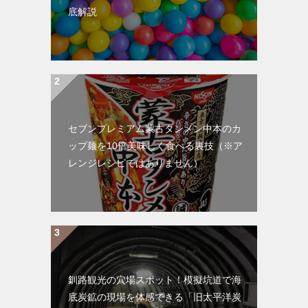
底解説
セブンプレミアム蒙古タンメン中本のカ
ップ麺を10倍美味しく食べる裏技（※ア
レンジレシピではありません）
釧路観光の穴場スポット！模擬坑道で海
底炭鉱の現場を体感できる「旧太平洋炭