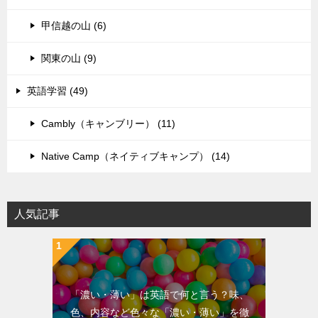
甲信越の山 (6)
関東の山 (9)
英語学習 (49)
Cambly（キャンブリー） (11)
Native Camp（ネイティブキャンプ） (14)
人気記事
「濃い・薄い」は英語で何と言う？味、
色、内容など色々な「濃い・薄い」を徹