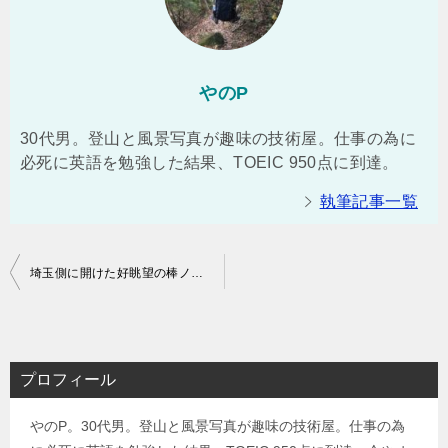
やのP
30代男。登山と風景写真が趣味の技術屋。仕事の為に
必死に英語を勉強した結果、TOEIC 950点に到達。
執筆記事一覧
投
埼玉側に開けた好眺望の棒ノ折山（棒ノ嶺）日帰り登山（川井駅⇒さわらびの湯）コースタイム実績：5時間
稿
ナ
ビ
プロフィール
ゲ
やのP。30代男。登山と風景写真が趣味の技術屋。仕事の為
ー