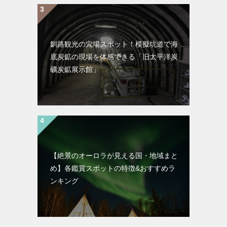
釧路観光の穴場スポット！模擬坑道で海
底炭鉱の現場を体感できる「旧太平洋炭
礦炭鉱展示館」
【絶景のオーロラが見える国・地域まと
め】各鑑賞スポットの特徴&おすすめラ
ンキング