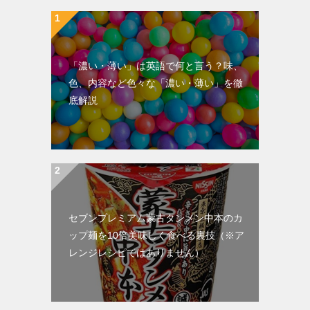
「濃い・薄い」は英語で何と言う？味、
色、内容など色々な「濃い・薄い」を徹
底解説
セブンプレミアム蒙古タンメン中本のカ
ップ麺を10倍美味しく食べる裏技（※ア
レンジレシピではありません）