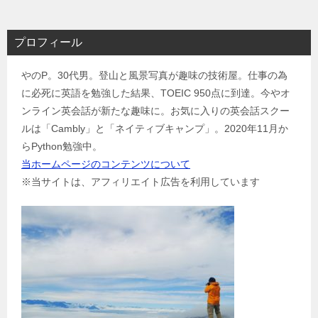
ナ
ビ
プロフィール
ゲ
やのP。30代男。登山と風景写真が趣味の技術屋。仕事の為
ー
に必死に英語を勉強した結果、TOEIC 950点に到達。今やオ
シ
ンライン英会話が新たな趣味に。お気に入りの英会話スクー
ョ
ルは「Cambly」と「ネイティブキャンプ」。2020年11月か
ン
らPython勉強中。
当ホームページのコンテンツについて
※当サイトは、アフィリエイト広告を利用しています