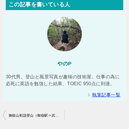
この記事を書いている人
やのP
30代男。登山と風景写真が趣味の技術屋。仕事の為に
必死に英語を勉強した結果、TOEIC 950点に到達。
執筆記事一覧
投
御嶽山初詣登山（御嶽駅⇒武蔵御嶽神社⇒日の出山⇒二俣尾駅）コースタイム実績：3時間40分
稿