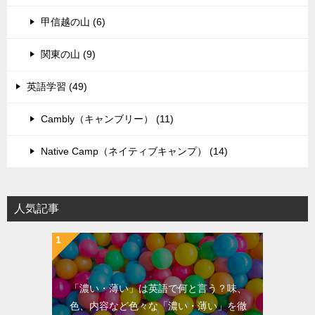
甲信越の山 (6)
関東の山 (9)
英語学習 (49)
Cambly（キャンブリー） (11)
Native Camp（ネイティブキャンプ） (14)
人気記事
「濃い・薄い」は英語で何と言う？味、
色、内容など色々な「濃い・薄い」を徹