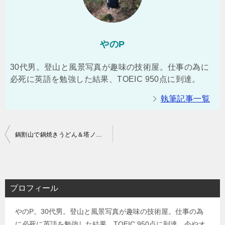
やのP
30代男。登山と風景写真が趣味の技術屋。仕事の為に
必死に英語を勉強した結果、TOEIC 950点に到達。
執筆記事一覧
投
鍋割山で鍋焼きうどん＆塔ノ岳で富士山と夜景観賞 1泊2日登山（渋沢駅⇒県民の森ゲート⇒大倉バス停）
稿
ナ
ビ
プロフィール
ゲ
やのP。30代男。登山と風景写真が趣味の技術屋。仕事の為
ー
に必死に英語を勉強した結果、TOEIC 950点に到達。今やオ