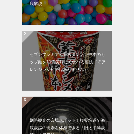
底解説
セブンプレミアム蒙古タンメン中本のカ
ップ麺を10倍美味しく食べる裏技（※ア
レンジレシピではありません）
釧路観光の穴場スポット！模擬坑道で海
底炭鉱の現場を体感できる「旧太平洋炭