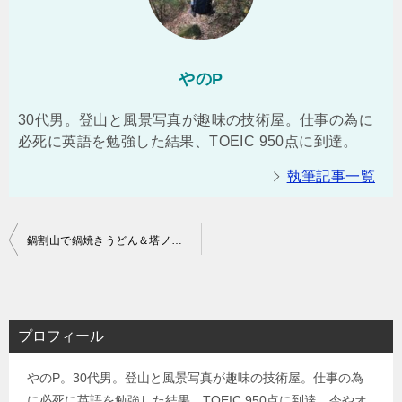
やのP
30代男。登山と風景写真が趣味の技術屋。仕事の為に
必死に英語を勉強した結果、TOEIC 950点に到達。
執筆記事一覧
投
鍋割山で鍋焼きうどん＆塔ノ岳で富士山と夜景観賞 1泊2日登山（渋沢駅⇒県民の森ゲート⇒大倉バス停）
稿
ナ
ビ
プロフィール
ゲ
やのP。30代男。登山と風景写真が趣味の技術屋。仕事の為
ー
に必死に英語を勉強した結果、TOEIC 950点に到達。今やオ