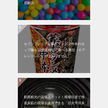
底解説
セブンプレミアム蒙古タンメン中本のカ
ップ麺を10倍美味しく食べる裏技（※ア
レンジレシピではありません）
釧路観光の穴場スポット！模擬坑道で海
底炭鉱の現場を体感できる「旧太平洋炭