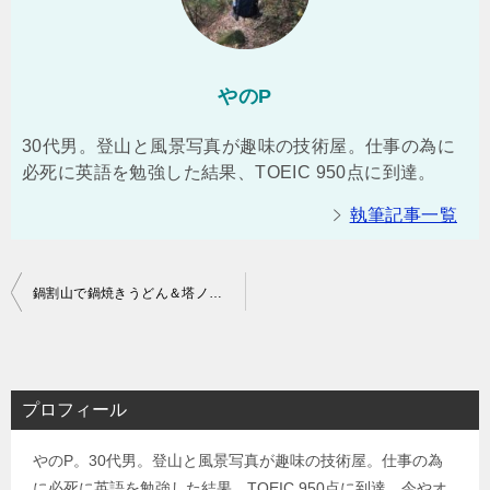
やのP
30代男。登山と風景写真が趣味の技術屋。仕事の為に
必死に英語を勉強した結果、TOEIC 950点に到達。
執筆記事一覧
投
鍋割山で鍋焼きうどん＆塔ノ岳で富士山と夜景観賞 1泊2日登山（渋沢駅⇒県民の森ゲート⇒大倉バス停）
稿
ナ
ビ
プロフィール
ゲ
やのP。30代男。登山と風景写真が趣味の技術屋。仕事の為
ー
に必死に英語を勉強した結果、TOEIC 950点に到達。今やオ