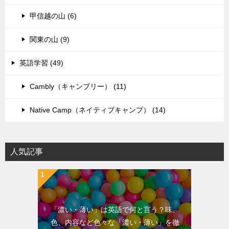
甲信越の山 (6)
関東の山 (9)
英語学習 (49)
Cambly（キャンブリー） (11)
Native Camp（ネイティブキャンプ） (14)
人気記事
「濃い・薄い」は英語で何と言う？味、
色、内容など色々な「濃い・薄い」を徹