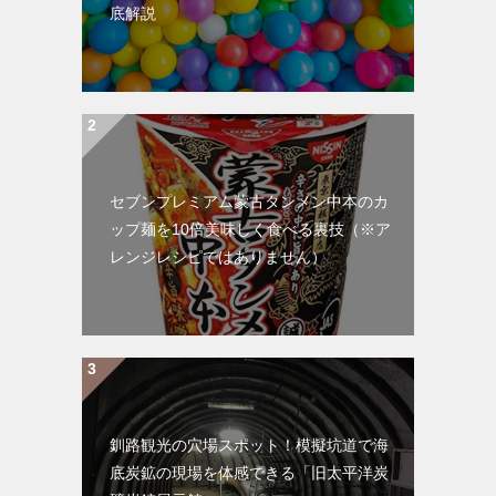
底解説
セブンプレミアム蒙古タンメン中本のカ
ップ麺を10倍美味しく食べる裏技（※ア
レンジレシピではありません）
釧路観光の穴場スポット！模擬坑道で海
底炭鉱の現場を体感できる「旧太平洋炭