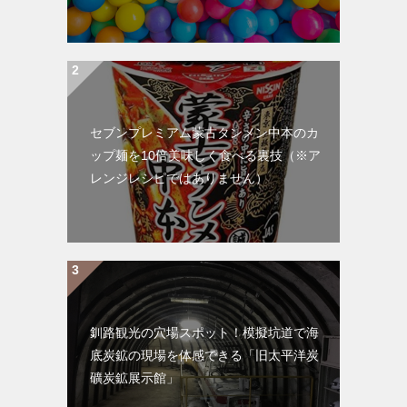
セブンプレミアム蒙古タンメン中本のカ
ップ麺を10倍美味しく食べる裏技（※ア
レンジレシピではありません）
釧路観光の穴場スポット！模擬坑道で海
底炭鉱の現場を体感できる「旧太平洋炭
礦炭鉱展示館」