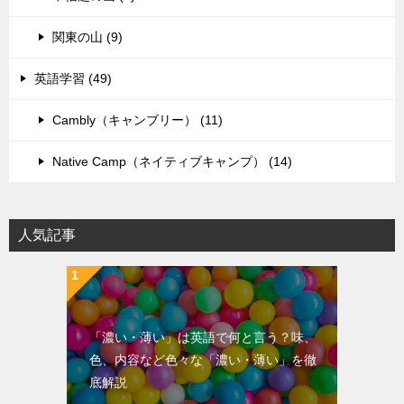
関東の山 (9)
英語学習 (49)
Cambly（キャンブリー） (11)
Native Camp（ネイティブキャンプ） (14)
人気記事
「濃い・薄い」は英語で何と言う？味、
色、内容など色々な「濃い・薄い」を徹
底解説