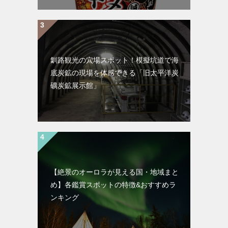
釧路観光の穴場スポット！模擬坑道で海
底炭鉱の現場を体感できる「旧太平洋炭
礦炭鉱展示館」
【絶景のオーロラが見える国・地域まと
め】各鑑賞スポットの特徴&おすすめラ
ンキング