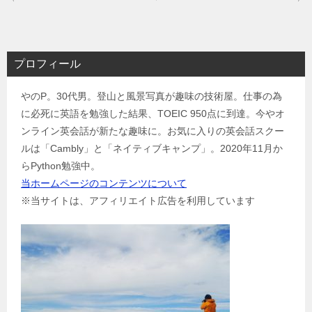
稿
ナ
ビ
プロフィール
ゲ
やのP。30代男。登山と風景写真が趣味の技術屋。仕事の為
ー
に必死に英語を勉強した結果、TOEIC 950点に到達。今やオ
シ
ンライン英会話が新たな趣味に。お気に入りの英会話スクー
ョ
ルは「Cambly」と「ネイティブキャンプ」。2020年11月か
ン
らPython勉強中。
当ホームページのコンテンツについて
※当サイトは、アフィリエイト広告を利用しています