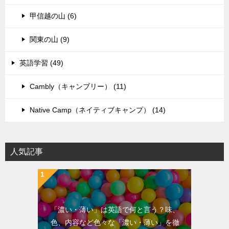
甲信越の山 (6)
関東の山 (9)
英語学習 (49)
Cambly（キャンブリー） (11)
Native Camp（ネイティブキャンプ） (14)
人気記事
「濃い・薄い」は英語で何と言う？味、
色、内容など色々な「濃い・薄い」を徹