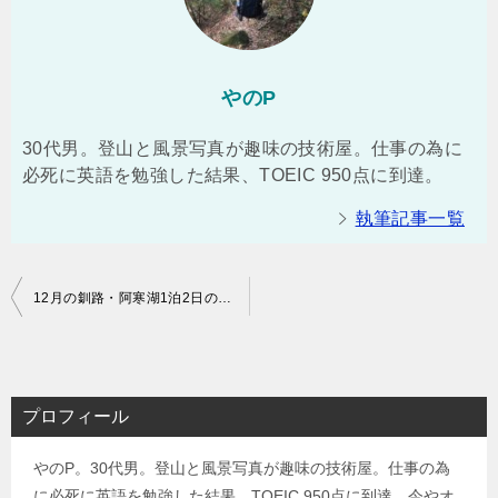
やのP
30代男。登山と風景写真が趣味の技術屋。仕事の為に
必死に英語を勉強した結果、TOEIC 950点に到達。
執筆記事一覧
投
12月の釧路・阿寒湖1泊2日の旅（2日目）泥火山、双岳台・双湖台、釧路湿原、炭鉱展示館、ラーメン
稿
ナ
ビ
プロフィール
ゲ
やのP。30代男。登山と風景写真が趣味の技術屋。仕事の為
ー
に必死に英語を勉強した結果、TOEIC 950点に到達。今やオ