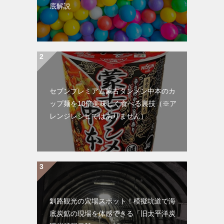
底解説
セブンプレミアム蒙古タンメン中本のカ
ップ麺を10倍美味しく食べる裏技（※ア
レンジレシピではありません）
釧路観光の穴場スポット！模擬坑道で海
底炭鉱の現場を体感できる「旧太平洋炭