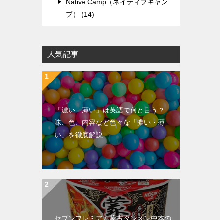
Native Camp（ネイティブキャン
プ） (14)
人気記事
「濃い・薄い」は英語で何と言う？
味、色、内容など色々な「濃い・薄
い」を徹底解説
セブンプレミアム蒙古タンメン中本の