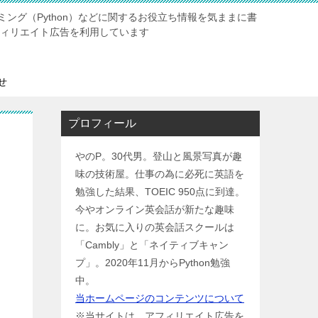
ング（Python）などに関するお役立ち情報を気ままに書
ィリエイト広告を利用しています
せ
プロフィール
やのP。30代男。登山と風景写真が趣
味の技術屋。仕事の為に必死に英語を
勉強した結果、TOEIC 950点に到達。
今やオンライン英会話が新たな趣味
に。お気に入りの英会話スクールは
「Cambly」と「ネイティブキャン
プ」。2020年11月からPython勉強
中。
当ホームページのコンテンツについて
※当サイトは、アフィリエイト広告を