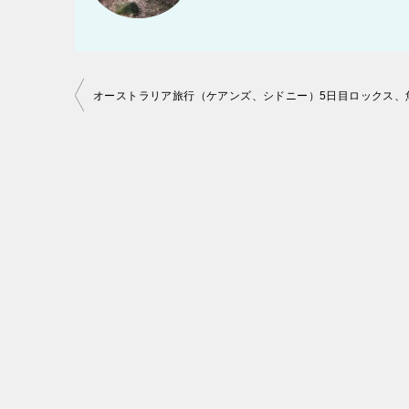
投
稿
ナ
ビ
ゲ
ー
シ
ョ
ン