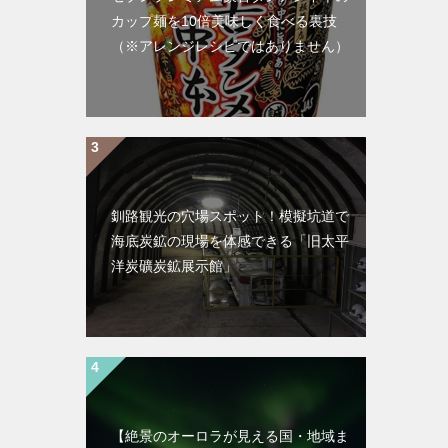
カップ麺を10倍美味しく食べる裏技
（※アレンジレシピではありません）
釧路観光の穴場スポット！模擬坑道で
海底炭鉱の現場を体感できる「旧太平
洋炭礦炭鉱展示館」
【絶景のオーロラが見える国・地域ま