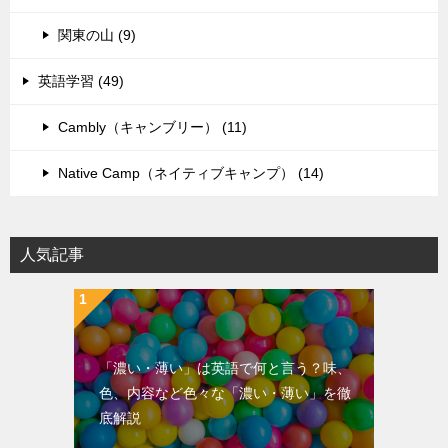
関東の山 (9)
英語学習 (49)
Cambly（キャンブリー） (11)
Native Camp（ネイティブキャンプ） (14)
人気記事
「濃い・薄い」は英語で何と言う？味、
色、内容など色々な「濃い・薄い」を徹
底解説