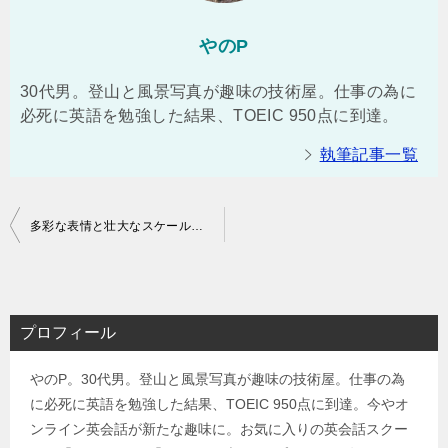
やのP
30代男。登山と風景写真が趣味の技術屋。仕事の為に
必死に英語を勉強した結果、TOEIC 950点に到達。
執筆記事一覧
投
多彩な表情と壮大なスケール！鳳凰三山日帰り縦走登山（広河原⇒夜叉神峠駐車場）コースタイム実績：8時間
稿
ナ
ビ
プロフィール
ゲ
やのP。30代男。登山と風景写真が趣味の技術屋。仕事の為
ー
に必死に英語を勉強した結果、TOEIC 950点に到達。今やオ
シ
ンライン英会話が新たな趣味に。お気に入りの英会話スクー
ョ