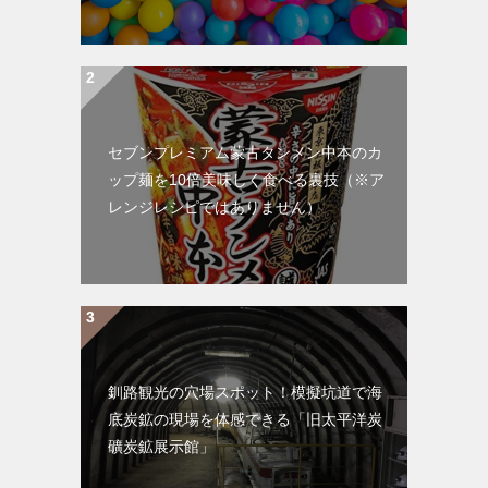
セブンプレミアム蒙古タンメン中本のカ
ップ麺を10倍美味しく食べる裏技（※ア
レンジレシピではありません）
釧路観光の穴場スポット！模擬坑道で海
底炭鉱の現場を体感できる「旧太平洋炭
礦炭鉱展示館」