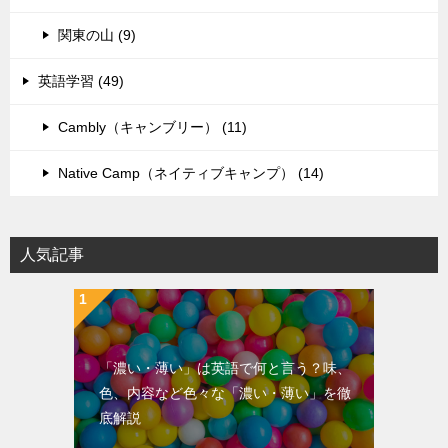
関東の山 (9)
英語学習 (49)
Cambly（キャンブリー） (11)
Native Camp（ネイティブキャンプ） (14)
人気記事
「濃い・薄い」は英語で何と言う？味、
色、内容など色々な「濃い・薄い」を徹
底解説