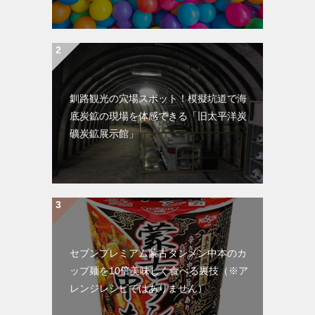
釧路観光の穴場スポット！模擬坑道で海
底炭鉱の現場を体感できる「旧太平洋炭
礦炭鉱展示館」
セブンプレミアム蒙古タンメン中本のカ
ップ麺を10倍美味しく食べる裏技（※ア
レンジレシピではありません）