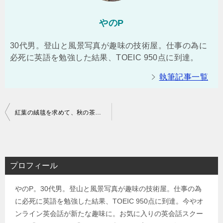
やのP
30代男。登山と風景写真が趣味の技術屋。仕事の為に
必死に英語を勉強した結果、TOEIC 950点に到達。
執筆記事一覧
投
紅葉の絨毯を求めて、秋の茶臼岳（那須岳）日帰り登山 コースタイム実績：2時間
稿
ナ
ビ
プロフィール
ゲ
やのP。30代男。登山と風景写真が趣味の技術屋。仕事の為
ー
に必死に英語を勉強した結果、TOEIC 950点に到達。今やオ
シ
ンライン英会話が新たな趣味に。お気に入りの英会話スクー
ョ