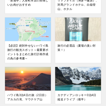
「喜扇亭」人形町本店の美味し
ットフォイル（博多⇒厳原）、
いお肉がおすすめ
対馬グランドホテル、白嶽登
山、ホタル
【必読】絶対外せないハワイ島
旅行の必需品（夏場の臭い対
旅行の観光スポット～最重要ポ
策！）
イントをまとめた旅行計画作成
の為の参考書～
ハワイ島3泊4日の旅（2日目）
カナディアンロッキー3泊4日
アカカの滝、マウナケア山
縦走ドライブ（後半）