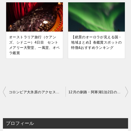
オーストラリア旅行（ケアン
【絶景のオーロラが見える国・
ズ、シドニー）4日目 セント
地域まとめ】各鑑賞スポットの
メアリー大聖堂、一風堂、オペ
特徴&おすすめランキング
ラ鑑賞
投
コロンビア大氷原のアクセス＆アクティビティまとめ
12月の釧路・阿寒湖1泊2日の旅（2日目）泥火山、双岳台・双湖台、釧路湿原、炭鉱展示館、ラーメン
稿
ナ
ビ
プロフィール
ゲ